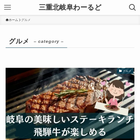
三重北岐阜わーるど
ホーム
グルメ
グルメ
– category –
グルメ