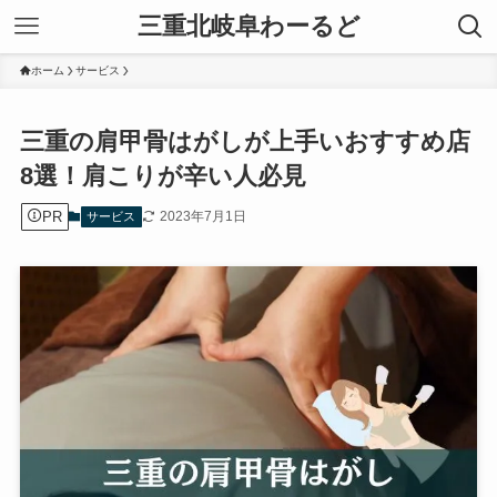
三重北岐阜わーるど
ホーム
サービス
三重の肩甲骨はがしが上手いおすすめ店
8選！肩こりが辛い人必見
PR
2023年7月1日
サービス